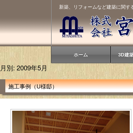
Skip
新築、リフォームなど建築に関す
to
content
ホーム
3D建
月別: 2009年5月
施工事例（U様邸）