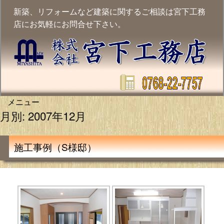
Skip
新築、リフォームなど建築に関するご相談は宮下工務
to
店にお気軽にお問合せ下さい。
content
メニュー
月別: 2007年12月
施工事例（S様邸）